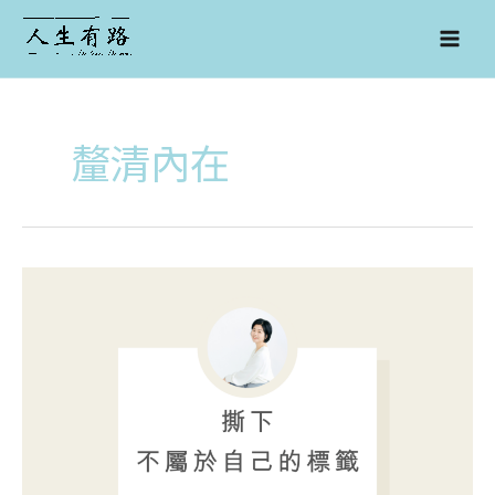
跳
至
主
要
內
容
釐清內在
撕
下
不
屬
於
自
己
的
標
籤