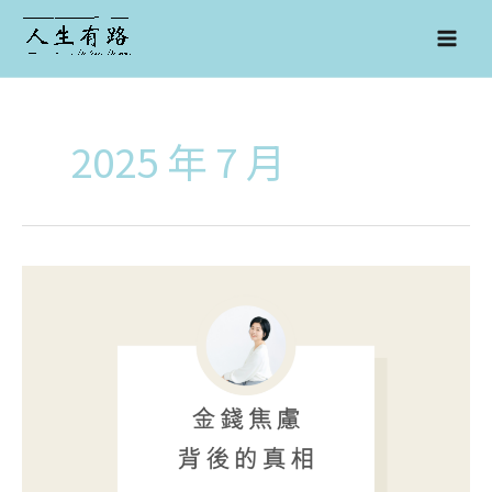
跳
至
主
要
內
容
2025 年 7 月
金
錢
焦
慮
背
後
的
真
相