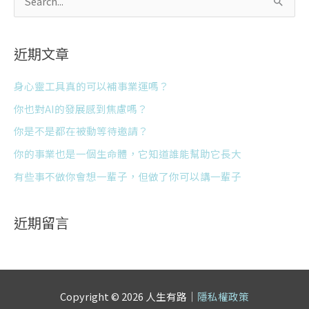
搜
尋
關
近期文章
鍵
字
身心靈工具真的可以補事業運嗎？
:
你也對AI的發展感到焦慮嗎？
你是不是都在被動等待邀請？
你的事業也是一個生命體，它知道誰能幫助它長大
有些事不做你會想一輩子，但做了你可以講一輩子
近期留言
Copyright © 2026 人生有路｜
隱私權政策