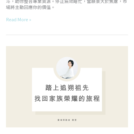
斗，助你整合專業資源。停止無效瞎忙，當願景大於焦慮，市
場將主動回應你的價值。
Read More »
踏
上
追
朔
祖
先
找
回
家
族
榮
耀
的
旅
程