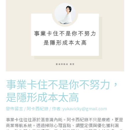
業
卡
住
不
是
你
不
努
力，
是
隱
形
成
本
事業卡住不是你不努力，
太
高
是隱形成本太高
發佈留言
/
阿卡西紀錄
/ 作者:
yukavicky@gmail.com
事業卡住往往源於潛意識內耗。阿卡西紀錄不只是療癒，更是
商業導航系統。透過掃除心理盲點、調整定價與優化獲利漏