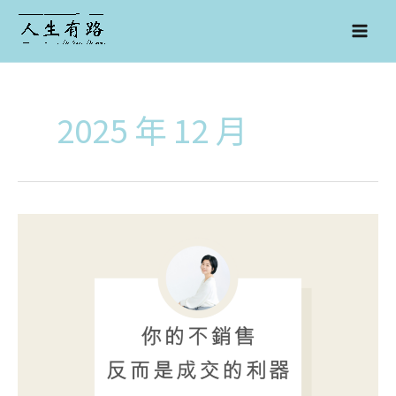
跳
至
主
要
內
容
2025 年 12 月
你
的
不
銷
售，
反
而
是
成
交