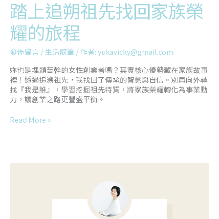
踏上追朔祖先找回家族榮
耀的旅程
發佈留言
/
生活隨筆
/ 作者:
yukavicky@gmail.com
妳也是埋頭苦幹的女性創業者嗎？其實核心優勢藏在家族故事
裡！透過追溯祖先，我找回了傳承的智慧與自信。別再向外尋
找『我是誰』，學習挖掘祖先特質，將家族榮耀轉化為事業動
力，讓創業之路更豐盛平衡。
Read More »
這
是
我
聽
過
對