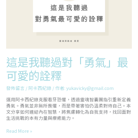
「勇
氣」
最
可
愛
的
詮
釋
這是我聽過對「勇氣」最
可愛的詮釋
發佈留言
/
阿卡西紀錄
/ 作者:
yukavicky@gmail.com
運用阿卡西紀錄克服看牙恐懼，透過靈魂智囊團指引重新定義
勇氣。勇氣並非無所畏懼，而是帶著害怕仍溫柔對待自己。本
文分享如何連結內在智慧，將焦慮轉化為自我支持，找回面對
生活挑戰的本有力量與療癒能力。
Read More »