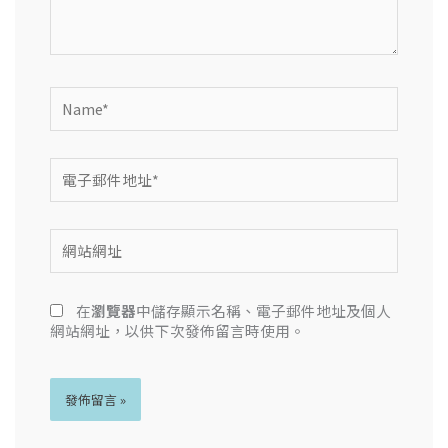
容...
Name*
電
子
郵
件
網
地
站
址
網
*
址
在
瀏覽器
中儲存顯示名稱、電子郵件地址及個人
網站網址，以供下次發佈留言時使用。