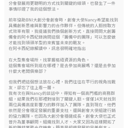
分會發展用更聰明的方式找到關鍵的線頭，也發生了一件
事情印證了我的這個想法。
前年協助BNI大創分會創會時，創會大使Nancy希望能找到
具備創新思維與影響力的合作夥伴。但傳統的人脈撈取方
式效率有限，我提議我們換個創新方式，直接問問大創籌
備會的阿卡西紀錄詢問這個「籌備中的團隊」可以怎麼做
才能找到領頭羊型的來賓當未來的戰友。
在阿卡西紀錄解讀中，訊息很明確地指出
在大型集會場所，找掌握樞紐資源的角色。
這個集會場所到底在哪裡？是去參加商展嗎？還是去參加
什麼大老闆俱樂部？
但我們把這個想法放在心裡，我們往往在平行的視角找戰
友，卻忘了往上看一層。
我有次在與Nancy的談話中，得知有一個高門檻的商務群
組，結果我們在那裡對接到了關鍵人脈。僅僅14天就找到
兩位具備高度影響力的夥伴加入了團隊。直到現在，他們
依然是分會穩定發展的重要支柱，還與創會大使組建行銷
的協力團隊。也因為大創分會穩健成長，創會大使也正式
晉升為董事顧問。組織找到人才、大家又因為這樣開拓了
新的賺錢業務合作機會，簡直是組織發展的完美劇本。