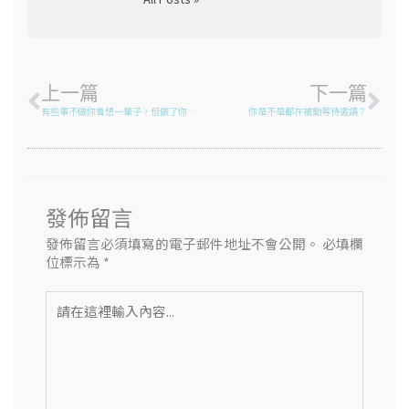
上一頁
下
上一篇
下一篇
有些事不做你會想一輩子，但做了你可以講一輩子
你是不是都在被動等待邀請？
發佈留言
發佈留言必須填寫的電子郵件地址不會公開。
必填欄
位標示為
*
請
在
這
裡
輸
入
內