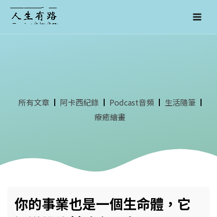
跳
至
主
要
內
容
所有文章
阿卡西紀錄
Podcast音頻
生活隨筆
療癒繪畫
你的事業也是一個生命體，它