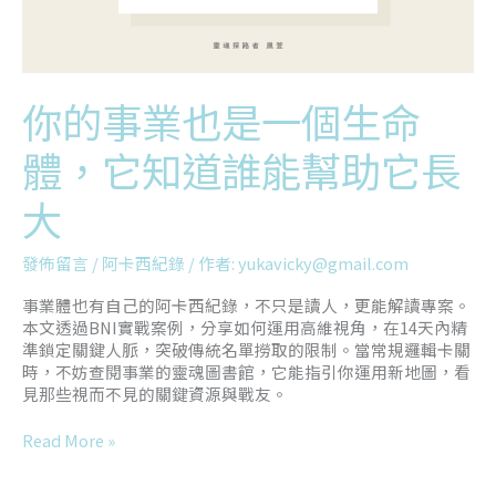
體，
它
知
道
誰
你的事業也是一個生命
能
幫
體，它知道誰能幫助它長
助
它
大
長
大
發佈留言
/
阿卡西紀錄
/ 作者:
yukavicky@gmail.com
事業體也有自己的阿卡西紀錄，不只是讀人，更能解讀專案。
本文透過BNI實戰案例，分享如何運用高維視角，在14天內精
準鎖定關鍵人脈，突破傳統名單撈取的限制。當常規邏輯卡關
時，不妨查閱事業的靈魂圖書館，它能指引你運用新地圖，看
見那些視而不見的關鍵資源與戰友。
Read More »