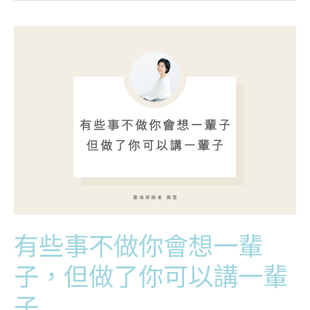
有
些
事
不
做
你
會
想
一
輩
子，
但
做
了
你
有些事不做你會想一輩
可
以
子，但做了你可以講一輩
講
一
子
輩
子