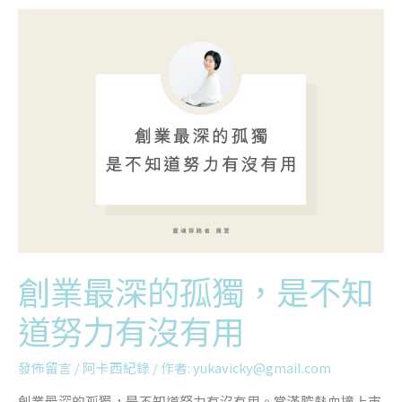
創
業
最
深
的
孤
獨，
是
不
知
道
努
力
有
沒
創業最深的孤獨，是不知
有
用
道努力有沒有用
發佈留言
/
阿卡西紀錄
/ 作者:
yukavicky@gmail.com
創業最深的孤獨，是不知道努力有沒有用。當滿腔熱血撞上市