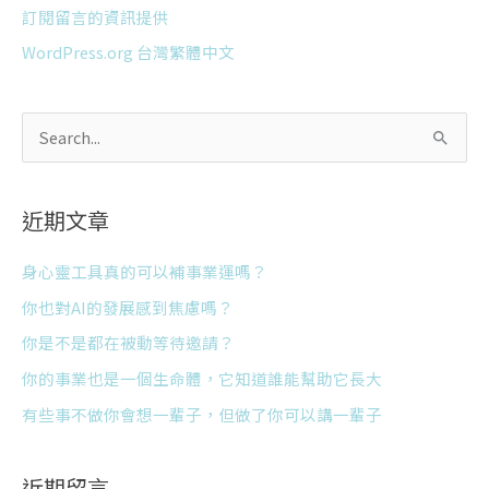
訂閱留言的資訊提供
WordPress.org 台灣繁體中文
搜
尋
關
近期文章
鍵
字
身心靈工具真的可以補事業運嗎？
:
你也對AI的發展感到焦慮嗎？
你是不是都在被動等待邀請？
你的事業也是一個生命體，它知道誰能幫助它長大
有些事不做你會想一輩子，但做了你可以講一輩子
近期留言