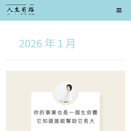
跳
至
主
要
內
容
2026 年 1 月
你
的
事
業
也
是
一
個
生
命