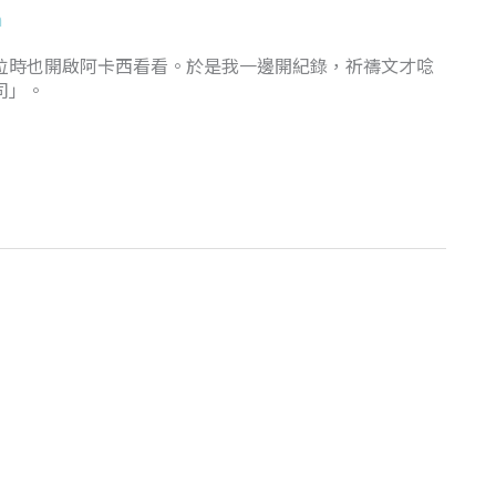
m
位時也開啟阿卡西看看。於是我一邊開紀錄，祈禱文才唸
司」。