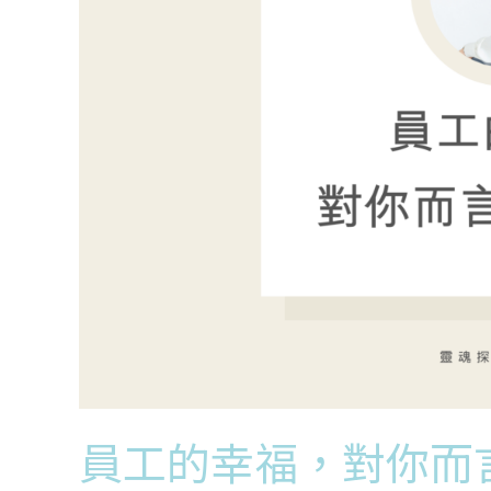
而
言
重
要
嗎？
員工的幸福，對你而