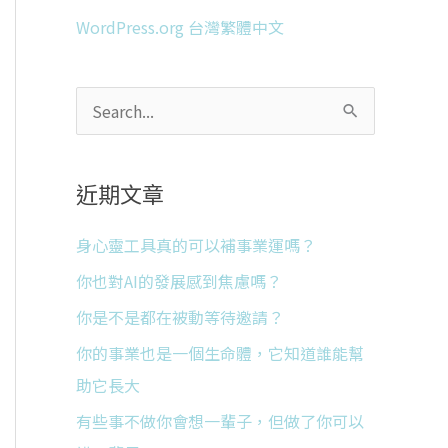
WordPress.org 台灣繁體中文
搜
尋
關
近期文章
鍵
字
身心靈工具真的可以補事業運嗎？
:
你也對AI的發展感到焦慮嗎？
你是不是都在被動等待邀請？
你的事業也是一個生命體，它知道誰能幫
助它長大
有些事不做你會想一輩子，但做了你可以