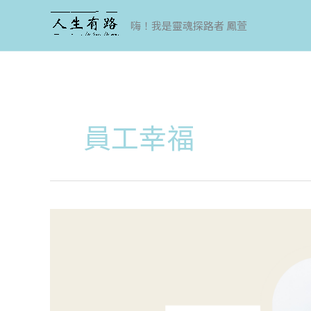
跳
至
嗨！我是靈魂探路者 鳳萱
主
要
內
容
員工幸福
員
工
的
幸
福，
對
你