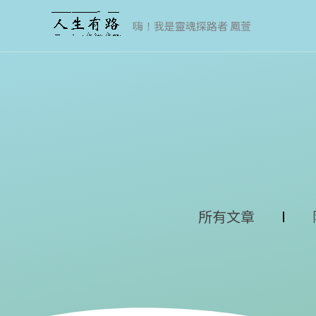
跳
至
嗨！我是靈魂探路者 鳳萱
主
要
內
容
所有文章