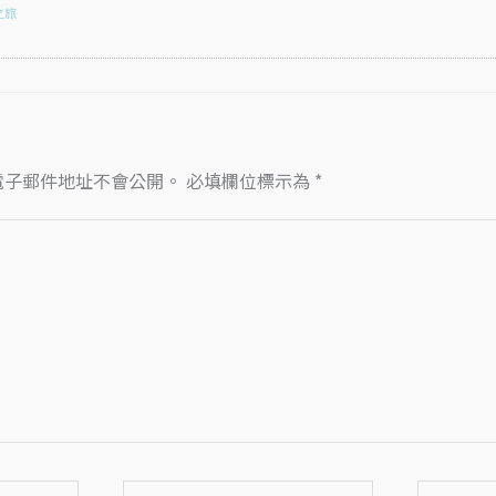
之旅
電子郵件地址不會公開。
必填欄位標示為
*
電
網