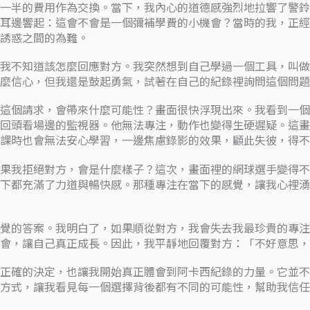
一半的費用作為交換。當下，我內心的道德感強烈地拉響了警鈴
耳邊響起：這會不會是一個彌補學費的小機會？當時的我，正經
誘惑之間的為難。
我不知道該怎麼回應對方。我突然想到自己學過一個工具，叫做
麼信心，但我還是鼓起勇氣，試著在自己的紀錄裡詢問這個問題
這個請求，會帶來什麼可能性？畫面很快浮現出來。我看到一個
回頭看場邊的監視器。他無法專注，動作也變得生硬遲疑。這畫
課時也會無法安心學習，一邊焦慮錄影的效果，顧此失彼，得不
果我拒絕對方，會是什麼樣子？這次，畫面裡的網球選手變得不
下都充滿了力道與暢快感。那種專注在當下的感覺，讓我心裡湧
覺的答案。我明白了，如果順從對方，我會失去我最珍貴的專注
會，讓自己真正成長。因此，我平靜地回覆對方：「不好意思，
正確的決定，也讓我開始真正體會到阿卡西紀錄的力量。它並不
方式，讓我看見每一個選擇背後都有不同的可能性，幫助我信任