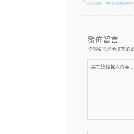
阿卡西紀錄，帶你認識靈魂的光
發佈留言
發佈留言必須填寫的
請
在
這
裡
輸
入
內
容...
Name*