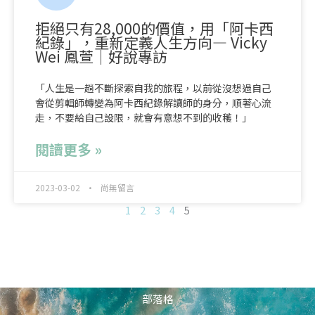
拒絕只有28,000的價值，用「阿卡西
紀錄」，重新定義人生方向— Vicky
Wei 鳳萱｜好說專訪
「人生是一趟不斷探索自我的旅程，以前從沒想過自己
會從剪輯師轉變為阿卡西紀錄解讀師的身分，順著心流
走，不要給自己設限，就會有意想不到的收穫！」
閱讀更多 »
2023-03-02
尚無留言
1
2
3
4
5
部落格