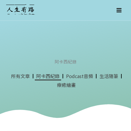
跳
至
主
要
內
容
阿卡西紀錄
所有文章
阿卡西紀錄
Podcast音頻
生活隨筆
療癒繪畫